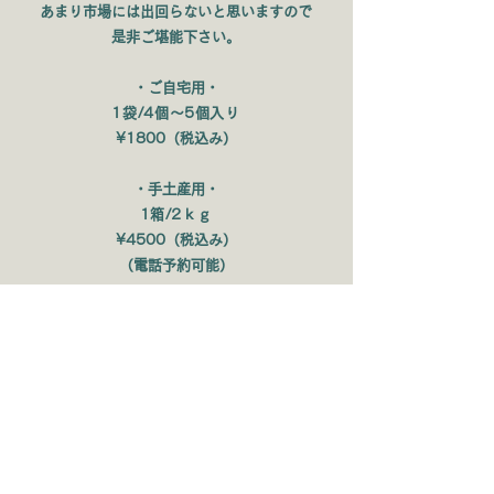
あまり市場には出回らないと思いますので
是非ご堪能下さい。
・ご自宅用・
1袋/4個～5個入り
¥1800（税込み）
・手土産用・
1箱/2ｋｇ
¥4500（税込み）
（電話予約可能）
8月：幸水→9月→豊水→​玉姫→秋姫→陽
の梨→かおり→黄金梨→豊華→秋月→10
月→新高→蒼い新高→甘太