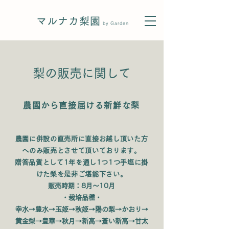
マルナカ梨園
by Garden
梨の販売に関して
農園から直接届ける新鮮な梨
農園に併設の直売所に直接お越し頂いた方
へのみ販売とさせて頂いております。
贈答品質として1年を通し1つ1つ手塩に掛
けた梨を是非ご堪能下さい。
販売時期：8月～10月
・栽培品種・
幸水→豊水→​玉姫→秋姫→陽の梨→かおり→
黄金梨→豊華→秋月→新高→蒼い新高→甘太