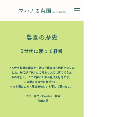
マルナカ梨園
by Garden
​農園の歴史
3世代に渡って経営
マルナカ梨園は戦後から始まり現在は三代目となり
ま
した。先代が『味』にこだわり大切に育ててきた
梨の木と土。ここで採れた梨が私は大好きです。
この梨を次の代に繋ぎたい。
もっと沢山の方へ届け美味しいと喜んで貰いたい。
三代目 園主
​／Garden 代表
宮崎太朗