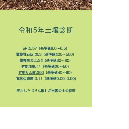
令和5年土壌診断
pH:5.57（基準値6.0～6.5）
置換性石灰:253（基準値200～500）
置換性苦土:32（基準値30～60）
有効加里:41（基準値20～50）
有効りん酸:390
（基準値40～60）
電気伝導度:0.11（基準値0.00~0.50)
突出した【りん酸】が当園の土の特徴